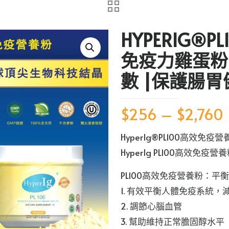
HYPERIG®
免疫力雞蛋粉
數 |保護腸胃
$
256
–
$
2,760
HyperIg®️PL100高效免疫
HyperIg PL100高效免疫營養
PL100高效免疫營養粉：
1. 有效平衡人體免疫系統
2. 調節心腦血管
3. 幫助維持正常膽固醇水平