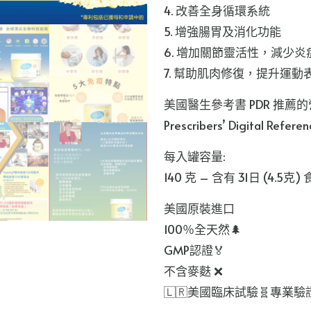
4. 改善全身循環系統
5. 增強腸胃及消化功能
6. 增加關節靈活性，減少炎
7. 幫助肌肉修復，提升運動
美國醫生參考書 PDR 推薦的
Prescribers’ Digital Refere
每入罐容量:
140 克 – 含有 31日 (4.5克
美國原裝進口
100％全天然🌲
GMP認證🏅
不含麥麩 ❌
🇱🇷美國臨床試驗🧬專業驗證