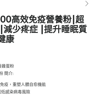
PL100高效免疫營養粉|超
|減少疼症 |提升睡眠質
健康
Price
range:
營養雞蛋粉
$256
粉 簡介:
through
$2,760
平衡免疫，重塑人體自愈機能
，減低感染病毒風險