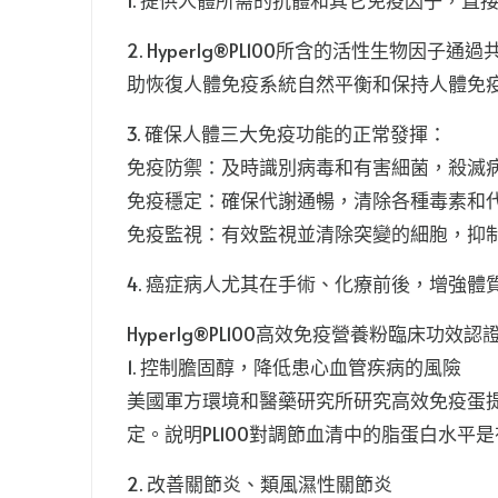
1. 提供人體所需的抗體和其它免疫因子，
2. HyperIg®️PL100所含的活性
助恢復人體免疫系統自然平衡和保持人體免
3. 確保人體三大免疫功能的正常發揮：
免疫防禦：及時識別病毒和有害細菌，殺滅
免疫穩定：確保代謝通暢，清除各種毒素和
免疫監視：有效監視並清除突變的細胞，抑
4. 癌症病人尤其在手術、化療前後，增強
HyperIg®️PL100高效免疫營養粉臨床功效認
1. 控制膽固醇，降低患心血管疾病的風險
美國軍方環境和醫藥研究所研究高效免疫蛋提
定。說明PL100對調節血清中的脂蛋白水
2. 改善關節炎、類風濕性關節炎