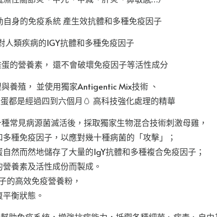
|
啟動自身的免疫系統 產生效抗體和多種免疫因子
提
升
 對人類疾病的IGY抗體和多種免疫因子
睡
蛋的營養素， 還不會破壞免疫因子等活性成分
眠
質
 並使用獨家Antigentic Mix技術 、
數
雞蛋都是經過四到六個月🥚 高科技強化處理的精華
|
患病的幾十種常見病源菌滅活後，採取獨家生物混合技術刺激母雞，
保
和多種免疫因子，以應對幾十種病菌的「攻擊」；
護
自然而然地儲存了大量的IgY抗體和多種複合免疫因子；
腸
的營養素及活性成份而製成。
胃
因子的高效免疫營養粉，
健
復平衡狀態。
康
數