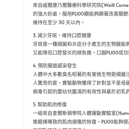
來自威爾康乃爾醫療科學研究院(Weill Cornell
的強大好處。服用PL100顯能夠顯著改善關
維持在至少 30 天以內。
3. 減少牙斑，維持口腔健康
牙斑是一種細菌和炎症分子產生的生物膜能夠
又能降低口腔發炎的總負擔。口服PL100
4. 預防腸道感染發生
人體中大多數臭名昭著的有害微生物是細菌沙
人驚奇的是，實驗動物獲得了針對並不是母雞原始
病毒引起的嬰幼兒腹瀉的有效性與基於初乳
5. 幫助肌肉修復
一組來自查爾斯頓學院人體運動實驗室(Human Perfo
進鍛煉導致的肌肉損傷的恢復。PL100能夠