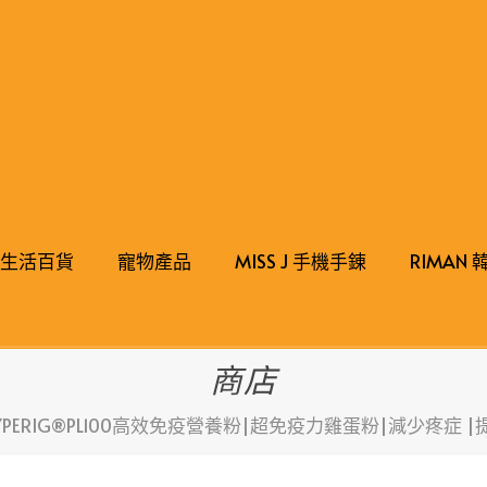
生活百貨
寵物產品
MISS J 手機手錬
RIMAN
商店
YPERIG®PL100高效免疫營養粉|超免疫力雞蛋粉|減少疼症 