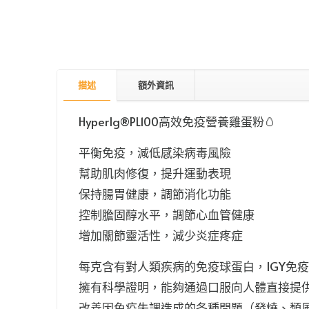
描述
額外資訊
HyperIg®️PL100高效免疫營養雞蛋粉🥚
平衡免疫，減低感染病毒風險
幫助肌肉修復，提升運動表現
保持腸胃健康，調節消化功能
控制膽固醇水平，調節心血管健康
增加關節靈活性，減少炎症疼症
每克含有對人類疾病的免疫球蛋白，IGY免
擁有科學證明，能夠通過口服向人體直接提
改善因免疫失調造成的各種問題（發燒、類