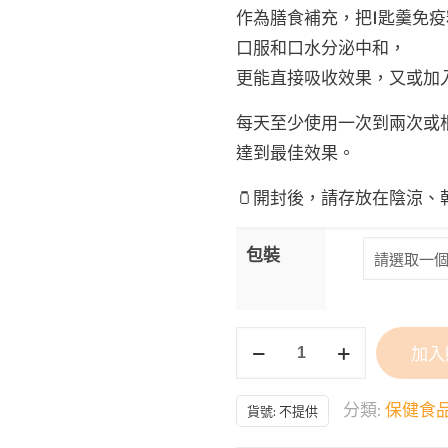
作為膳食補充，把1匙羹免
口服和口水分泌中和，
更能直接吸收效果，又或加
每天至少使用一次到兩次或
達到最佳效果。
🫙開封後，請存放在陰涼、
包裝
HYPERIG®PL100
加入
高
效
分類:
保健食
貨號:
不提供
免