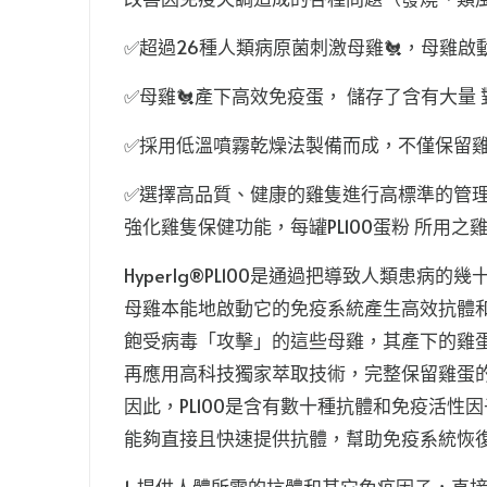
✅超過26種人類病原菌刺激母雞🐔，母雞
✅母雞🐔產下高效免疫蛋， 儲存了含有大量
✅採用低溫噴霧乾燥法製備而成，不僅保留雞
✅選擇高品質、健康的雞隻進行高標準的管理與養殖，
強化雞隻保健功能，每罐PL100蛋粉 所用之
HyperIg®️PL100是通過把導致人類
母雞本能地啟動它的免疫系統產生高效抗體
飽受病毒「攻擊」的這些母雞，其產下的雞蛋
再應用高科技獨家萃取技術，完整保留雞蛋
因此，PL100是含有數十種抗體和免疫活性
能夠直接且快速提供抗體，幫助免疫系統恢