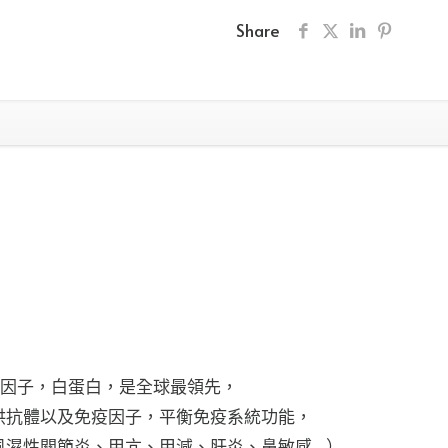
疫
Share
營
養
粉|
超
免
疫
力
雞
蛋
粉|
減
少
疫因子，白蛋白，是全球最領先，
疼
供抗體以及免疫因子，平衡免疫系統功能，
症
風濕性關節炎、甲亢、甲減、肝炎、鼻敏感…）