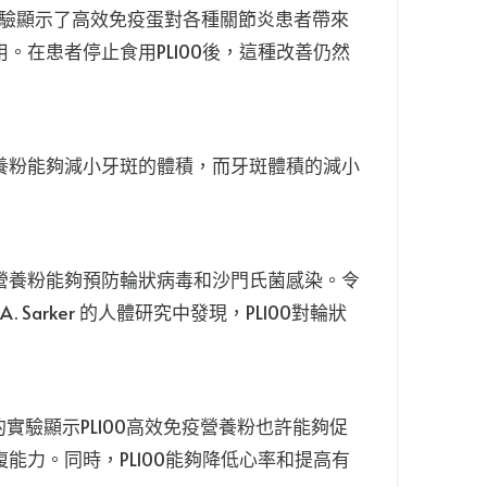
 令人驚喜的人類實驗顯示了高效免疫蛋對各種關節炎患者帶來
。在患者停止食用PL100後，這種改善仍然
營養粉能夠減小牙斑的體積，而牙斑體積的減小
疫營養粉能夠預防輪狀病毒和沙門氏菌感染。令
rker 的人體研究中發現，PL100對輪狀
leston)的實驗顯示PL100高效免疫營養粉也許能夠促
能力。同時，PL100能夠降低心率和提高有