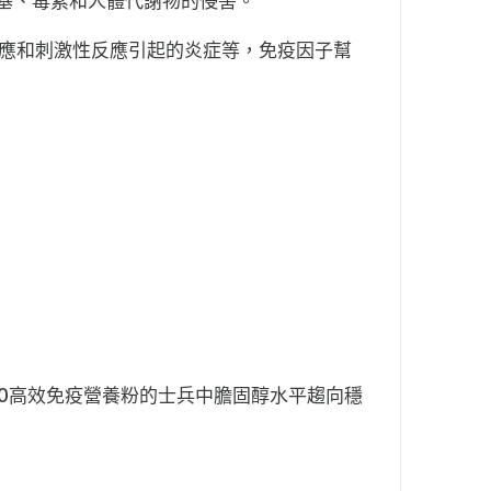
由基、毒素和人體代謝物的侵害。
免疫反應和刺激性反應引起的炎症等，免疫因子幫
00高效免疫營養粉的士兵中膽固醇水平趨向穩