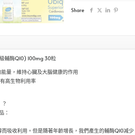
(專
Share
利
水
溶
配
方
級輔酶Q10) 100mg 30粒
超
級
胞能量，維持心臟及大腦健康的作用
輔
具有高生物利用率
酶
Q10)
）？
100mg
充品：
30
粒
醇而吸收利用。但是隨著年齡增長，我們產生的輔酶Q10减
數