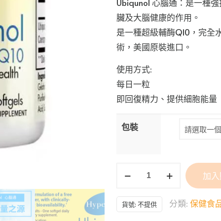
Ubiqunol 心腦通：是
臟及大腦健康的作用。
是一種超級輔酶Q10，完
術，美國原裝進口。
使用方式:
每日一粒
即回復精力、提供細胞能量
包裝
HyperIg®Ubiquinol
加入
心
腦
分類:
保健食
貨號:
不提供
通