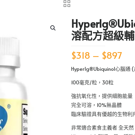
HyperIg®Ub
溶配方超級輔酶Q
Pri
$
318
–
$
897
ran
HyperIg®Ubiquinol心腦通
$3
th
100毫克/粒，30粒
$8
強抗氧化性，提供細胞能量
完全可溶，10%無晶體
臨床驗證具有優越的生物利
非常適合素食主義者 全天然 