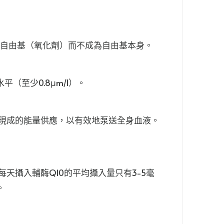
的自由基（氧化劑）而不成為自由基本身。
（至少0.8μm/l）。
要現成的能量供應，以有效地泵送全身血液。
天攝入輔酶Q10的平均攝入量只有3-5毫
。