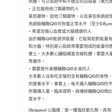
供體，可以幫助中和不穩定的自由基（氧化
• 正在服用他汀類藥物的人
某些藥物，如他汀類藥物，以及某些疾病狀態
充超級輔酶Q10可恢復正常水平（至少0.8μm
• 希望加强心血管或大腦健康的人
由於輔酶Q10能提供能量，它能幫助對能量
和大腦。特別是心肌經常需要現成的能量供
實上，大多數心臟組織富含線粒體，需要大量
常運作。
• 需要提升身體輔酶Q10水准的人
大多數人沒有吃足够的含有輔酶Q10的食物
的營養水平。事實上，每天攝入輔酶Q10的平
所需攝入量。臨床證明，與傳統輔酶Q10相
度水平。
Ubiquinol 心腦通：是一種強抗氧化