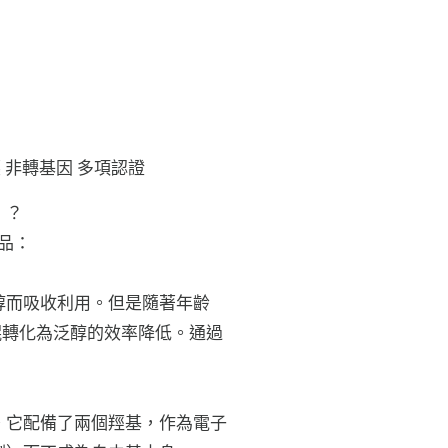
 非轉基因 多項認證
）？
充品：
醇而吸收利用。但是隨著年齡
醌轉化為泛醇的效率降低。通過
。
。它配備了兩個羥基，作為電子