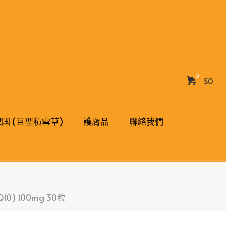
0
$0
 韓國 (巨型積雪草)
護膚品
聯絡我們
0) 100mg 30粒