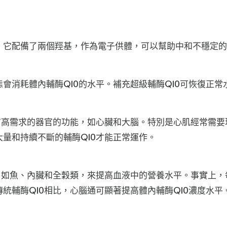
。
量
。它配備了兩個羥基，作為電子供體，可以幫助中和不穩定
消耗體內輔酶Q10的水平。補充超級輔酶Q10可恢復正常水平
量有高需求的器官的功能，如心臟和大腦。特別是心肌經常需
量和持續不斷的輔酶Q10才能正常運作。
，如魚、內臟和全穀類，來提高血液中的營養水平。事實上，每
統輔酶Q10相比，心腦通可顯著提高體內輔酶Q10濃度水平