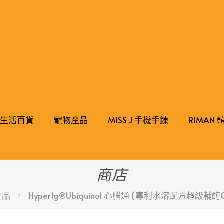
生活百貨
寵物產品
MISS J 手機手錬
RIMAN
商店
食品
HyperIg®Ubiquinol 心腦通 (專利水溶配方超級輔酶Q1