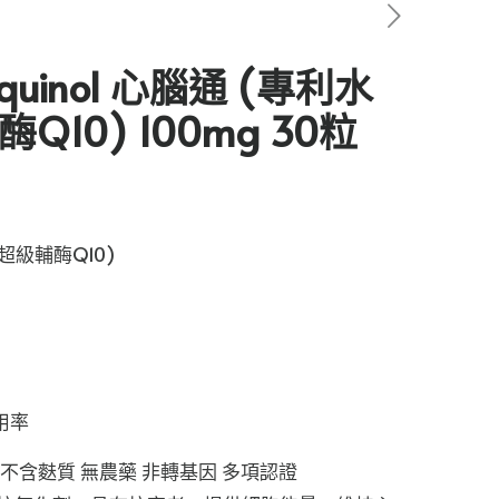
iquinol 心腦通 (專利水
10) 100mg 30粒
ce
ge:
 (超級輔酶Q10)
18
rough
97
用率
不含麩質 無農藥 非轉基因 多項認證