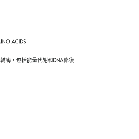
液
Radiansome™100
Microfluidizer
Essential
Toner
NO ACIDS
數
量
的輔酶，包括能量代謝和DNA修復