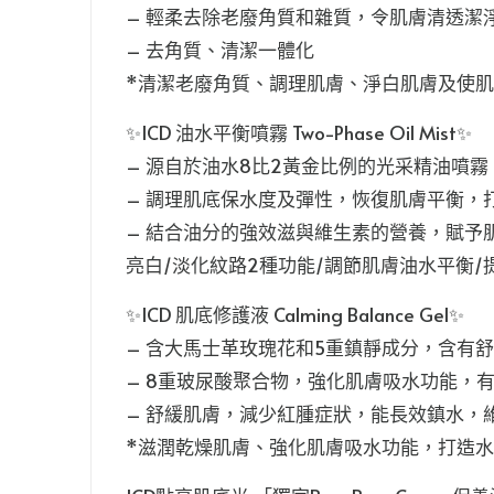
– 輕柔去除老廢角質和雜質，令肌膚清透潔
– 去角質、清潔一體化
*清潔老廢角質、調理肌膚、淨白肌膚及使
✨ICD 油水平衡噴霧 Two-Phase Oil Mist✨
– 源自於油水8比2黃金比例的光采精油噴霧
– 調理肌底保水度及彈性，恢復肌膚平衡，
– 結合油分的強效滋與維生素的營養，賦予
亮白/淡化紋路2種功能/調節肌膚油水平衡/
✨ICD 肌底修護液 Calming Balance Gel✨
– 含大馬士革玫瑰花和5重鎮靜成分，含有
– 8重玻尿酸聚合物，強化肌膚吸水功能，
– 舒緩肌膚，減少紅腫症狀，能長效鎮水，
*滋潤乾燥肌膚、強化肌膚吸水功能，打造