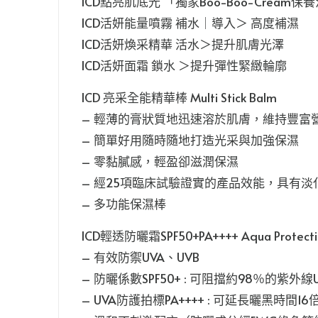
ICD點亮肌底光 「獨家Boo-Boo-Cream保
ICD活妍能量噴霧 補水｜導入＞ 高度補濕
ICD活妍煥采精華 活水＞提升肌膚光澤
ICD活妍面霜 鎖水 ＞提升彈性緊緻輪廓
ICD 亮采全能精華棒 Multi Stick Balm
– 輕薄的膏狀質地迅速溶於肌膚，維持豐富
– 簡單好用隨時隨地打造光采與加強保濕
– 零黏膩感，輕盈卻滋潤保濕
– 經25項臨床試驗證實的產品效能，具有
– 多功能保濕棒
ICD輕透防曬霜SPF50+PA++++ Aqua Protectio
– 有效防禦UVA、UVB
– 防曬係數SPF50+ : 可阻擋約98％的紫外
– UVA防護拍標PA++++ : 可延長曬黑時間1