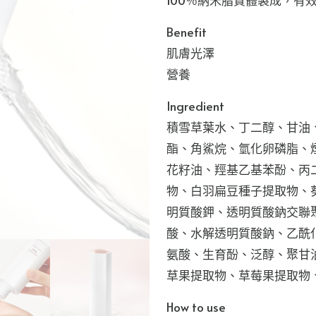
100％納米脂質體製成，有
Benefit
肌膚光澤
營養
Ingredient
積雪草葉水、丁二醇、甘油、
酯、角鯊烷、氫化卵磷脂、
花籽油、羥基乙基苯酚、丙
物、白羽扁豆種子提取物、
明質酸鉀、透明質酸鈉交聯
酸、水解透明質酸鈉、乙酰
氨酸、生育酚、泛醇、聚甘油
草果提取物、草莓果提取物
How to use