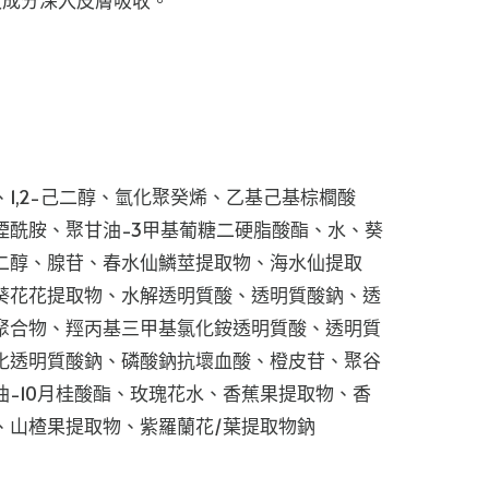
效成分深入皮膚吸收。
1,2-己二醇、氫化聚癸烯、乙基己基棕櫚酸
煙酰胺、聚甘油-3甲基葡糖二硬脂酸酯、水、葵
二醇、腺苷、春水仙鱗莖提取物、海水仙提取
葵花花提取物、水解透明質酸、透明質酸鈉、透
聚合物、羥丙基三甲基氯化銨透明質酸、透明質
化透明質酸鈉、磷酸鈉抗壞血酸、橙皮苷、聚谷
-10月桂酸酯、玫瑰花水、香蕉果提取物、香
、山楂果提取物、紫羅蘭花/葉提取物鈉