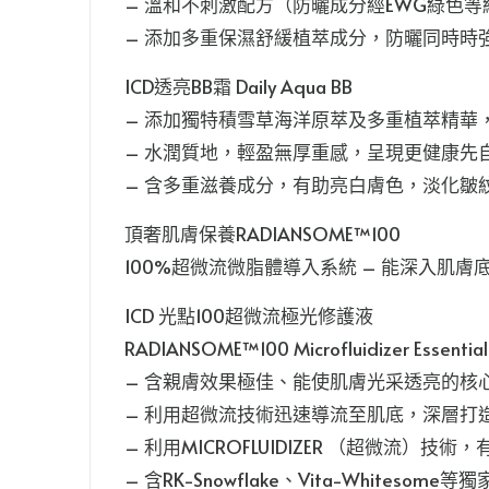
– 溫和不刺激配方（防曬成分經EWG綠色
– 添加多重保濕舒緩植萃成分，防曬同時時
ICD透亮BB霜 Daily Aqua BB
– 添加獨特積雪草海洋原萃及多重植萃精華
– 水潤質地，輕盈無厚重感，呈現更健康先
– 含多重滋養成分，有助亮白膚色，淡化皺
頂奢肌膚保養RADIANSOME™100
100%超微流微脂體導入系統 – 能深入
ICD 光點100超微流極光修護液
RADIANSOME™100 Microfluidizer Essential
– 含親膚效果極佳、能使肌膚光采透亮的核
– 利用超微流技術迅速導流至肌底，深層打
– 利用MICROFLUIDIZER （超微流
– 含RK-Snowflake、Vita-White