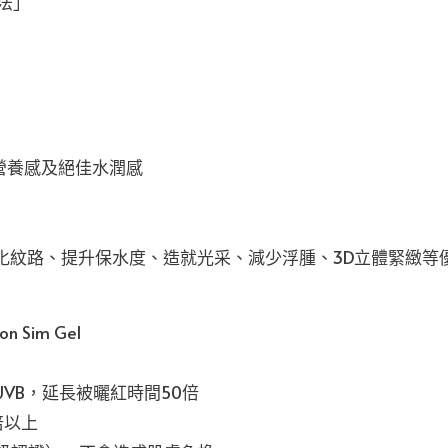
養法」
營養感及絕佳水潤感
淡化紋路、提升保水度、造就光采、減少浮腫、3D立體緊緻等
n Sim Gel
線UVB，延長被曬紅時間50倍
6倍以上