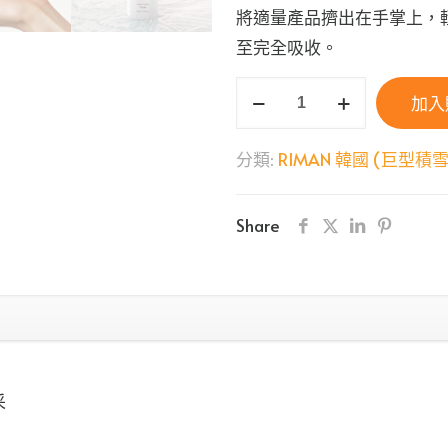
將適量產品擠出在手掌上，
至完全吸收。
INCELLDERM
加入
ICD
光
分類:
RIMAN 韓國 (巨型積
點
100
Share
超
微
流
極
光
修
采
護