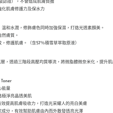
等級認證），不會造成肌膚負擔
強化肌膚修護力及保水力
，溫和水潤，修飾膚色同時加強保濕，打造光透素顏美。
自然膚質。
紋，修護肌膚。（含57％積雪草萃取原液）
肌膚底層，透過三階段高壓均質導流，將微脂體微奈米化，提升
 Toner
心能量
造極淨亮晶透美肌
）技術，有效提高肌膚吸收力，打造光采耀人的亮白美膚
some等獨家成分，有效幫助肌膚由內而外散發透亮光澤