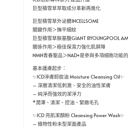
巨型積雪草萃取成分革新再進化
巨型積雪草外泌體INCELLSOME
關鍵作用＞撫平細紋
巨型積雪草胺基酸GIANT BYOUNGPOOL AMI
關係作用＞極佳保濕力強化肌屏障
NMN青春聖品＞NAD+是參與多項細胞功能
基本護膚起步：
✨ICD淨膚卸妝油 Moisture Cleansing Oil✨
– 深層清潔低刺激、安全的油性潔膚
– 純淨而強效的潔淨力
*潤澤、清潔、控油、緊緻毛孔
✨ICD 亮肌潔顏粉 Cleansing Power Wash✨
– 植物性粉未型潔面產品