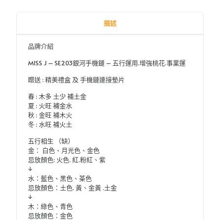
鏈
-
五
描述
行
運
品牌介紹
用.
增
MISS J – SE203銀河手機鏈 – 五行運用.增強桃花.事業運
強
桃
贈送 : 精美禮盒 及 手機鏈連接墊片
花.
事
春 : 木多 土少 補土金
業
夏 : 火旺 補金水
運
秋 : 金旺 補木火
數
冬 : 水旺 補火土
量
五行相生 （缺）
金： 白色、月光色、金色
忌放顏色: 火色. 紅.粉紅、紫
↓
水：藍色、黑色、茶色
忌放顏色：土色. 黃、金黃 .土金
↓
木：綠色、青色
忌放顏色：金色