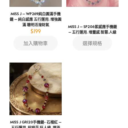
MISS J – WP269純白圓滿手機
鏈 – 純白感應 五行運用. 增強圓
滿 聰明活潑財氣
MISS J – SP206紫感應手機鏈
$
199
– 五行運用. 增靈感.智慧.人緣
加入購物車
選擇規格
This
product
has
multiple
variants.
The
options
may
be
chosen
on
the
product
page
MISS J GR120手機鏈- 石榴紅 –
五行運用. 招桃花.旺人緣. 增添