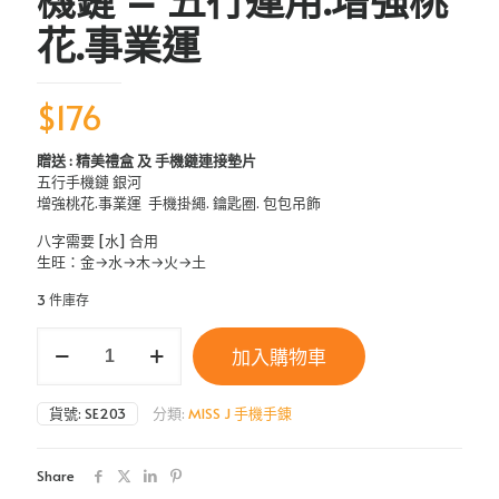
花.事業運
$
176
贈送 : 精美禮盒 及 手機鏈連接墊片
五行手機鏈 銀河
增強桃花.事業運 手機掛繩. 鑰匙圈. 包包吊飾
八字需要 [水] 合用
生旺：金→水→木→火→土
3 件庫存
MISS
加入購物車
J
-
SE203
貨號:
SE203
分類:
MISS J 手機手錬
銀
河
手
Share
機