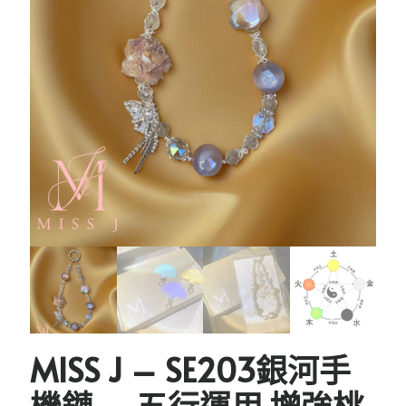
MISS J – SE203銀河手
機鏈 – 五行運用.增強桃