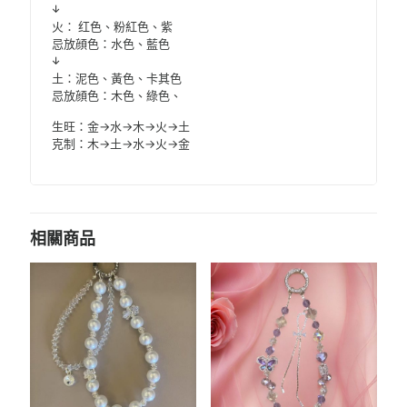
↓
火： 红色、粉紅色、紫
忌放顔色：水色、藍色
↓
土：泥色、黃色、卡其色
忌放顔色：木色、綠色、
生旺：金→水→木→火→土
克制：木→土→水→火→金
相關商品