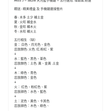
MISS J – SB218 天河藍手機鏈 – 五行運用. 增銷售.財運
用.
增
贈送 : 精美禮盒 及 手機鏈連接墊片
銷
售.
春 : 木多 土少 補土金
財
夏 : 火旺 補金水
運
秋 : 金旺 補木火
數
冬 : 水旺 補火土
量
五行相生 （缺）
金： 白色、月光色、金色
忌放顏色: 火色. 红.粉紅、紫
↓
水：藍色、黑色、茶色
忌放顏色：土色. 黃、金黃 .土金
↓
木：綠色、青色
忌放顏色：金色
↓
火： 红色、粉紅色、紫
忌放顔色：水色、藍色
↓
土：泥色、黃色、卡其色
忌放顔色：木色、綠色、