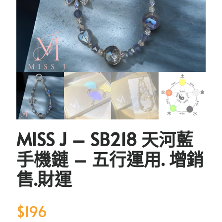
MISS J – SB218 天河藍
手機鏈 – 五行運用. 增銷
售.財運
$
196