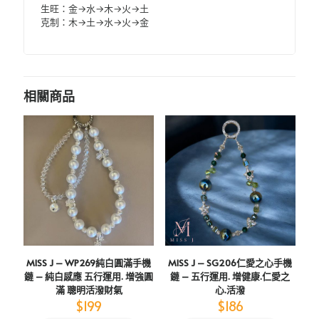
生旺：金→水→木→火→土
克制：木→土→水→火→金
相關商品
MISS J – WP269純白圓滿手機
MISS J – SG206仁愛之心手機
鏈 – 純白感應 五行運用. 增強圓
鏈 – 五行運用. 增健康.仁愛之
滿 聰明活潑財氣
心.活潑
$
199
$
186