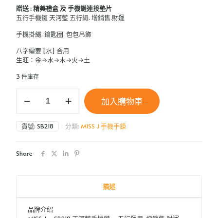
贈送 : 精美禮盒 及 手機鏈連接墊片
五行手機鏈 天河藍 五行繩. 增銷售.財運
手機掛繩. 鑰匙圈. 包包吊飾
八字需要 [水] 合用
生旺：金→水→木→火→土
3 件庫存
MISS
加入購物車
J
-
SB218
貨號:
SB218
分類:
MISS J 手機手錬
天
河
藍
Share
手
機
鏈
-
描述
五
行
品牌介紹
運