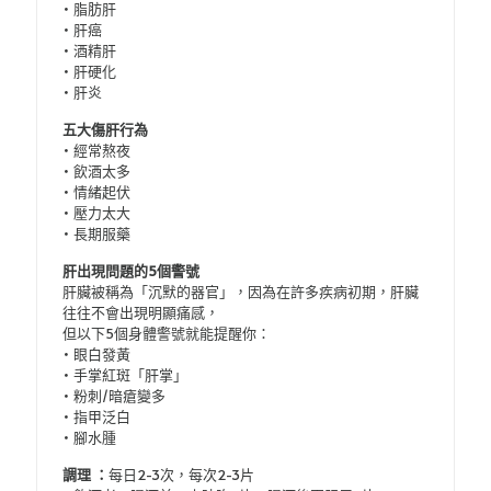
• 脂肪肝
• 肝癌
• 酒精肝
• 肝硬化
• 肝炎
五大傷肝行為
• 經常熬夜
• 飲酒太多
• 情緒起伏
• 壓力太大
• 長期服藥
肝出現問題的5個警號
肝臟被稱為「沉默的器官」，因為在許多疾病初期，肝臟
往往不會出現明顯痛感，
但以下5個身體警號就能提醒你：
• 眼白發黃
• 手掌紅斑「肝掌」
• 粉刺/暗瘡變多
• 指甲泛白
• 腳水腫
調理 ：
每日2-3次，每次2-3片