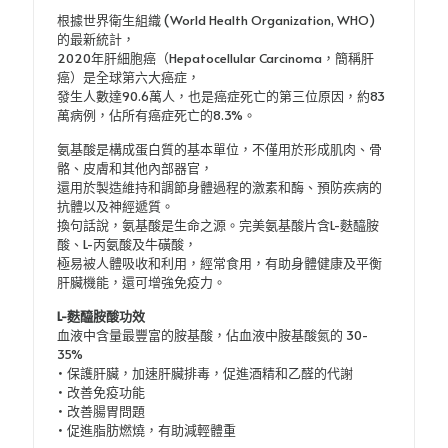
酒
根據世界衛生組織 (World Health Organization, WHO)
精
的最新統計，
代
2020年肝細胞癌（Hepatocellular Carcinoma，簡稱肝
謝、
癌）是全球第六大癌症，
改
發生人數達90.6萬人，也是癌症死亡的第三位原因，約83
善
萬病例，佔所有癌症死亡的8.3%。
人
體
氨基酸是構成蛋白質的基本單位，不僅用於形成肌肉、骨
免
骼、皮膚和其他內部器官，
疫
還用於製造維持和調節身體過程的激素和酶、預防疾病的
力)90
抗體以及神經遞質。
粒
換句話說，氨基酸是生命之源。完美氨基酸片含L-麩醯胺
數
酸、L-丙氨酸及牛磺酸，
量
極易被人體吸收和利用，經常食用，有助身體健康及平衡
肝臟機能，還可增強免疫力。
L-麩醯胺酸功效
血液中含量最豐富的胺基酸，佔血液中胺基酸氮的 30-
35%
• 保護肝臟，加速肝臟排毒，促進酒精和乙醛的代謝
• 改善免疫功能
• 改善腸胃問題
• 促進脂肪燃燒，有助減輕體重