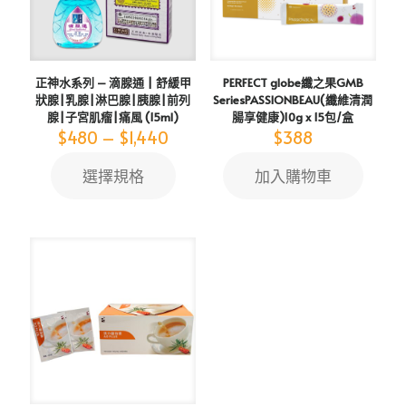
正神水系列 – 滴腺通 | 舒緩甲
PERFECT globe​​​​纖之果​​GMB
狀腺|乳腺|淋巴腺|胰腺|前列
SeriesPASSIONBEAU(​​纖維清潤
腺|子宮肌瘤|痛風 (15ml)
腸享健康)10g x 15包/盒
Price
$
480
–
$
1,440
$
388
range:
$480
選擇規格
加入購物車
This
through
product
$1,440
has
multiple
variants.
The
options
may
be
chosen
on
the
product