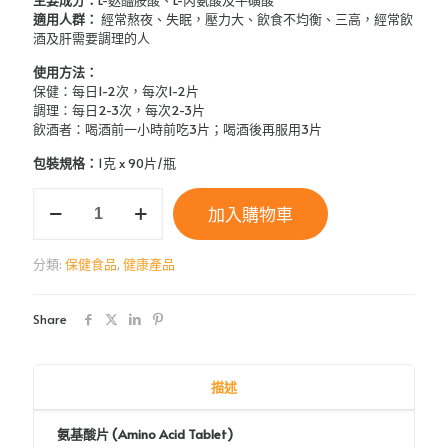
主要成分：
L-麩醯胺酸、L-丙氨酸及牛磺酸
適用人群：
經常熬夜、失眠，壓力大、飲食不均衡、三高，經常飲
酒及肝需要調理的人
使用方法：
保健：每日1-2次，每次1-2片
調理：每日2-3次，每次2-3片
飲酒者：喝酒前一小時前吃3片；喝酒後再服用3片
包裝規格：
1克 x 90片/瓶
Perfect
加入購物車
氨
基
酸
分類:
保健食品
,
健康產品
片
AMINO
ACID
Share
TABLET
(肝
臟
排
描述
毒，
促
氨基酸片 (Amino Acid Tablet)
進